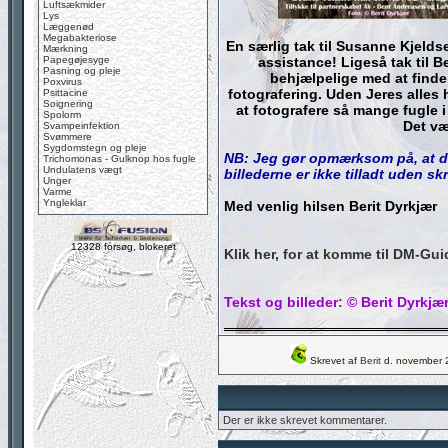
Luftsækmider
Lys
Læggenød
Megabakteriose
En særlig tak til Susanne Kjeldse
Mærkning
Papegøjesyge
assistance! Ligeså tak til B
Pasning og pleje
behjælpelige med at finde 
Poxvirus
fotografering. Uden Jeres alles 
Psittacine
Soignering
at fotografere så mange fugle i
Spolorm
Det væ
Svampeinfektion
Svømmere
Sygdomstegn og pleje
NB: Jeg gør opmærksom på, at der
Trichomonas - Gulknop hos fugle
Undulatens vægt
billederne er ikke tilladt uden skri
Unger
Varme
Yngleklar
Med venlig hilsen Berit Dyrkjær
12328 forsøg, blokeret
Klik her, for at komme til DM-Gu
Tekst og billeder: © Berit Dyrkjæ
Skrevet af
Berit
d. november 
Der er ikke skrevet kommentarer.