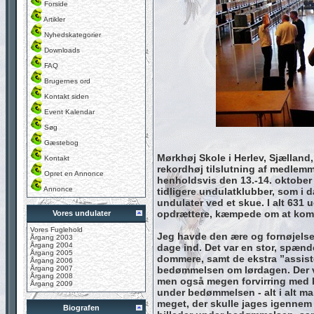
Forside
Artikler
Nyhedskategorier
Downloads
FAQ
Brugernes ord
Kontakt siden
Event Kalendar
Søg
Gæstebog
Mørkhøj Skole i Herlev, Sjælla
Kontakt
rekordhøj tilslutning af medlemm
Opret en Annonce
henholdsvis den 13.-14. oktober
Annonce
tidligere undulatklubber, som i 
undulater ved et skue. I alt 631 
opdrættere, kæmpede om at kom
Vores undulater
Vores Fuglehold
Jeg havde den ære og fornøjelse
Årgang 2003
Årgang 2004
dage ind. Det var en stor, spæn
Årgang 2005
dommere, samt de ekstra ”assist
Årgang 2006
Årgang 2007
bedømmelsen om lørdagen. Der 
Årgang 2008
men også megen forvirring med h
Årgang 2009
under bedømmelsen - alt i alt ma
meget, der skulle jages igennem 
Biografen