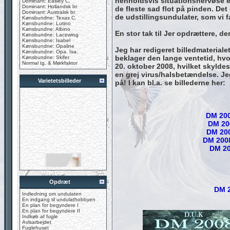
henholdsvis situationsnervøse e
Dominant: Easley C.
Dominant: Hollandsk br.
de fleste sad flot på pinden. Det e
Dominant: Australsk br.
de udstillingsundulater, som vi f
Kønsbundne: Texas C.
Kønsbundne: Lutino
Kønsbundne: Albino
En stor tak til Jer opdrættere, de
Kønsbundne: Lacewing
Kønsbundne: Isabel
Kønsbundne: Opaline
Jeg har redigeret billedmateriale
Kønsbundne: Opa. Isa.
beklager den lange ventetid, hvo
Kønsbundne: Skifer
Normal tg. & Mørkfaktor
20. oktober 2008, hvilket skylde
en grej virus/halsbetændelse. Je
Varietetsbilleder
på! I kan bl.a. se billederne her:
DM 20
DM 20
DM 200
DM 2008
DM 20
Opdræt
DM 2
Indledning om undulaten
En indgang til undulathobbyen
En plan for begyndere I
En plan for begyndere II
Indkøb af fugle
Avlsarbejdet
Fuglehuset