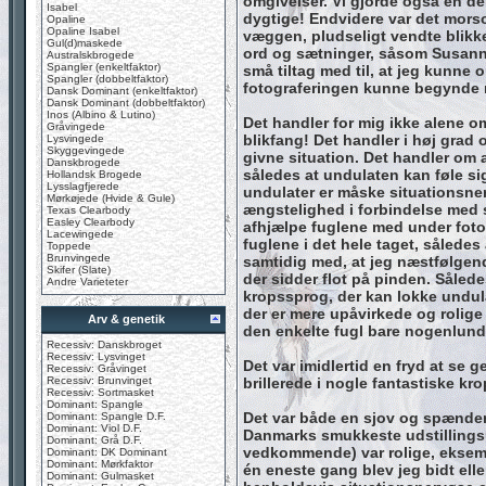
omgivelser. Vi gjorde også en de
Isabel
dygtige! Endvidere var det morsom
Opaline
Opaline Isabel
væggen, pludseligt vendte blikk
Gul(d)maskede
ord og sætninger, såsom Susannes
Australskbrogede
Spangler (enkeltfaktor)
små tiltag med til, at jeg kunne
Spangler (dobbeltfaktor)
fotograferingen kunne begynde 
Dansk Dominant (enkeltfaktor)
Dansk Dominant (dobbeltfaktor)
Inos (Albino & Lutino)
Det handler for mig ikke alene om 
Gråvingede
blikfang! Det handler i høj grad
Lysvingede
Skyggevingede
givne situation. Det handler om a
Danskbrogede
således at undulaten kan føle si
Hollandsk Brogede
Lysslagfjerede
undulater er måske situationsner
Mørkøjede (Hvide & Gule)
ængstelighed i forbindelse med s
Texas Clearbody
Easley Clearbody
afhjælpe fuglene med under fotogr
Lacewingede
fuglene i det hele taget, således
Toppede
Brunvingede
samtidig med, at jeg næstfølgende
Skifer (Slate)
der sidder flot på pinden. Sålede
Andre Varieteter
kropssprog, der kan lokke undula
der er mere upåvirkede og rolige –
Arv & genetik
den enkelte fugl bare nogenlund
Recessiv: Danskbroget
Recessiv: Lysvinget
Det var imidlertid en fryd at se 
Recessiv: Gråvinget
Recessiv: Brunvinget
brillerede i nogle fantastiske k
Recessiv: Sortmasket
Dominant: Spangle
Det var både en sjov og spændend
Dominant: Spangle D.F.
Dominant: Viol D.F.
Danmarks smukkeste udstillingsun
Dominant: Grå D.F.
vedkommende) var rolige, eksemp
Dominant: DK Dominant
Dominant: Mørkfaktor
én eneste gang blev jeg bidt elle
Dominant: Gulmasket