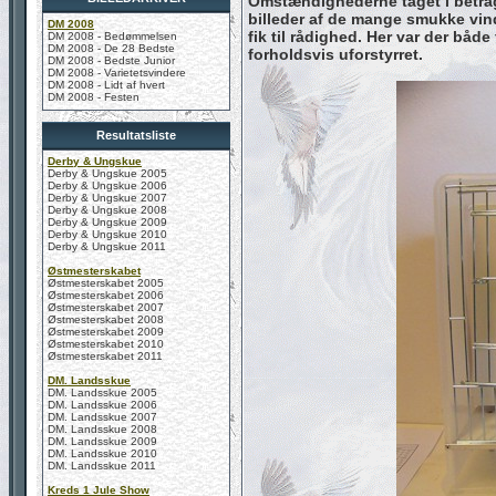
Omstændighederne taget i betrag
billeder af de mange smukke vind
DM 2008
fik til rådighed. Her var der både
DM 2008 - Bedømmelsen
DM 2008 - De 28 Bedste
forholdsvis uforstyrret.
DM 2008 - Bedste Junior
DM 2008 - Varietetsvindere
DM 2008 - Lidt af hvert
DM 2008 - Festen
Resultatsliste
Derby & Ungskue
Derby & Ungskue 2005
Derby & Ungskue 2006
Derby & Ungskue 2007
Derby & Ungskue 2008
Derby & Ungskue 2009
Derby & Ungskue 2010
Derby & Ungskue 2011
Østmesterskabet
Østmesterskabet 2005
Østmesterskabet 2006
Østmesterskabet 2007
Østmesterskabet 2008
Østmesterskabet 2009
Østmesterskabet 2010
Østmesterskabet 2011
DM. Landsskue
DM. Landsskue 2005
DM. Landsskue 2006
DM. Landsskue 2007
DM. Landsskue 2008
DM. Landsskue 2009
DM. Landsskue 2010
DM. Landsskue 2011
Kreds 1 Jule Show