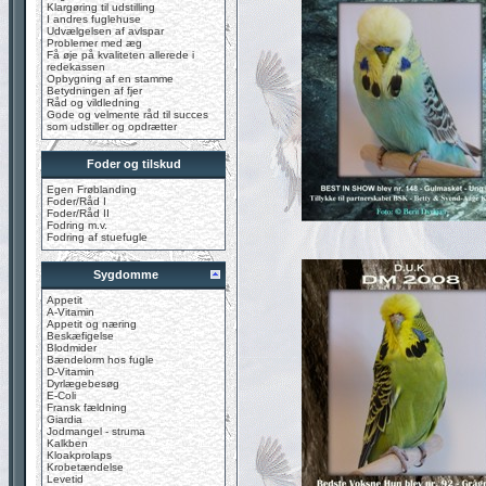
Klargøring til udstilling
I andres fuglehuse
Udvælgelsen af avlspar
Problemer med æg
Få øje på kvaliteten allerede i
redekassen
Opbygning af en stamme
Betydningen af fjer
Råd og vildledning
Gode og velmente råd til succes
som udstiller og opdrætter
Foder og tilskud
Egen Frøblanding
Foder/Råd I
Foder/Råd II
Fodring m.v.
Fodring af stuefugle
Sygdomme
Appetit
A-Vitamin
Appetit og næring
Beskæfigelse
Blodmider
Bændelorm hos fugle
D-Vitamin
Dyrlægebesøg
E-Coli
Fransk fældning
Giardia
Jodmangel - struma
Kalkben
Kloakprolaps
Krobetændelse
Levetid