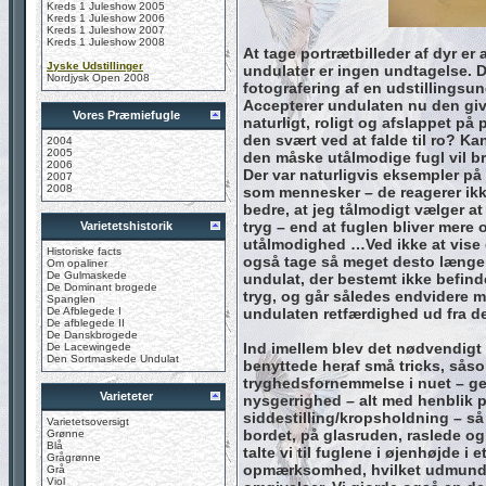
Kreds 1 Juleshow 2005
Kreds 1 Juleshow 2006
Kreds 1 Juleshow 2007
Kreds 1 Juleshow 2008
At tage portrætbilleder af dyr er
Jyske Udstillinger
undulater er ingen undtagelse. 
Nordjysk Open 2008
fotografering af en udstillingsun
Accepterer undulaten nu den giv
Vores Præmiefugle
naturligt, roligt og afslappet på
den svært ved at falde til ro? Ka
2004
2005
den måske utålmodige fugl vil b
2006
Der var naturligvis eksempler på l
2007
2008
som mennesker – de reagerer ikke
bedre, at jeg tålmodigt vælger at b
tryg – end at fuglen bliver mere 
Varietetshistorik
utålmodighed …Ved ikke at vise 
Historiske facts
også tage så meget desto længere
Om opaliner
De Gulmaskede
undulat, der bestemt ikke befinde
De Dominant brogede
tryg, og går således endvidere meg
Spanglen
De Afblegede I
undulaten retfærdighed ud fra d
De afblegede II
De Danskbrogede
Ind imellem blev det nødvendigt at
De Lacewingede
Den Sortmaskede Undulat
benyttede heraf små tricks, såso
tryghedsfornemmelse i nuet – gen
Varieteter
nysgerrighed – alt med henblik på,
siddestilling/kropsholdning – så
Varietetsoversigt
bordet, på glasruden, raslede og
Grønne
Blå
talte vi til fuglene i øjenhøjde i e
Grågrønne
opmærksomhed, hvilket udmundede
Grå
Viol