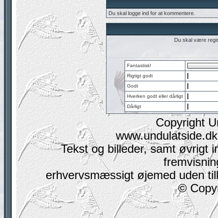
Du skal logge ind for at kommentere.
Du skal være regis
Fantastisk!
Rigtigt godt
Godt
Hverken godt eller dårligt
Dårligt
Copyright U
www.undulatside.dk 
Tekst og billeder, samt øvrigt i
fremvisning
erhvervsmæssigt øjemed uden tilla
© Copyr