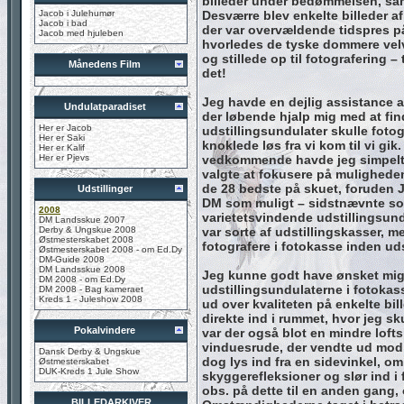
billeder under bedømmelsen, sam
Jacob i Julehumør
Desværre blev enkelte billeder af
Jacob i bad
der var overvældende tidspres på
Jacob med hjuleben
hvorledes de tyske dommere velv
og stillede op til fotografering – 
Månedens Film
det!
Jeg havde en dejlig assistance a
Undulatparadiset
der løbende hjalp mig med at fin
Her er Jacob
udstillingsundulater skulle foto
Her er Saki
knoklede løs fra vi kom til vi gik
Her er Kalif
Her er Pjevs
vedkommende havde jeg simpelthen
valgte at fokusere på muligheden 
de 28 bedste på skuet, foruden J
Udstillinger
DM som muligt – sidstnævnte so
2008
varietetsvindende udstillingsund
DM Landsskue 2007
Derby & Ungskue 2008
var sorte af udstillingskasser, m
Østmesterskabet 2008
fotografere i fotokasse inden ud
Østmesterskabet 2008 - om Ed.Dy
DM-Guide 2008
DM Landsskue 2008
Jeg kunne godt have ønsket mig 
DM 2008 - om Ed.Dy
udstillingsundulaterne i fotokas
DM 2008 - Bag kameraet
Kreds 1 - Juleshow 2008
ud over kvaliteten på enkelte bil
direkte ind i rummet, hvor jeg sk
Pokalvindere
var der også blot en mindre lofts
vinduesrude, der vendte ud mod s
Dansk Derby & Ungskue
dog lys ind fra en sidevinkel,
Østmesterskabet
DUK-Kreds 1 Jule Show
skyggerefleksioner og slør ind i
obs. på dette til en anden gang, 
BILLEDARKIVER