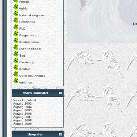
Forside
Artikler
Nyhedskategorier
Downloads
Di
FAQ
Brugernes ord
Kontakt siden
Event Kalendar
Søg
Gæstebog
Kontakt
Opret en Annonce
Annonce
Vores undulater
Vores Fuglehold
Årgang 2003
Årgang 2004
Årgang 2005
Årgang 2006
Årgang 2007
Årgang 2008
Årgang 2009
Biografen