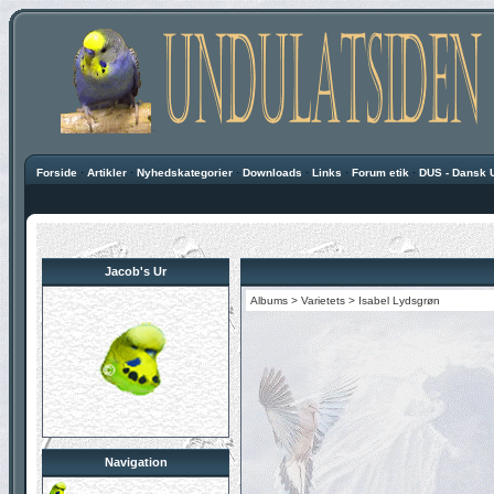
Forside
·
Artikler
·
Nyhedskategorier
·
Downloads
·
Links
·
Forum etik
·
DUS - Dansk 
Jacob's Ur
Albums
>
Varietets
>
Isabel Lydsgrøn
Navigation