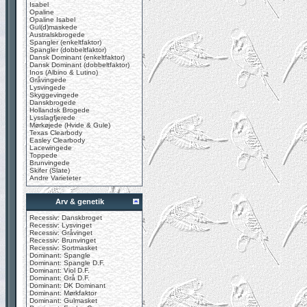
Isabel
Opaline
Opaline Isabel
Gul(d)maskede
Australskbrogede
Spangler (enkeltfaktor)
Spangler (dobbeltfaktor)
Dansk Dominant (enkeltfaktor)
Dansk Dominant (dobbeltfaktor)
Inos (Albino & Lutino)
Gråvingede
Lysvingede
Skyggevingede
Danskbrogede
Hollandsk Brogede
Lysslagfjerede
Mørkøjede (Hvide & Gule)
Texas Clearbody
Easley Clearbody
Lacewingede
Toppede
Brunvingede
Skifer (Slate)
Andre Varieteter
Arv & genetik
Recessiv: Danskbroget
Recessiv: Lysvinget
Recessiv: Gråvinget
Recessiv: Brunvinget
Recessiv: Sortmasket
Dominant: Spangle
Dominant: Spangle D.F.
Dominant: Viol D.F.
Dominant: Grå D.F.
Dominant: DK Dominant
Dominant: Mørkfaktor
Dominant: Gulmasket