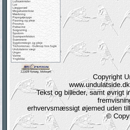
Luftsækmider
Lys
Læggenød
Megabakteriose
Mærkning
Papegøjesyge
Pasning og pleje
Poxvirus
Psittacine
Soignering
Spolorm
Svampeinfektion
Svømmere
Sygdomstegn og pleje
Trichomonas - Gulknop hos fugle
Undulatens vægt
Unger
Varme
Yngleklar
12328 forsøg, blokeret
Copyright U
www.undulatside.dk 
Tekst og billeder, samt øvrigt i
fremvisning
erhvervsmæssigt øjemed uden tilla
© Copyr