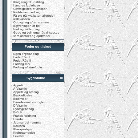
Klargøring til udstilling
I andres fuglehuse
Udvælgelsen af avlspar
Problemer med æg
Få øje på kvaliteten allerede i
redekassen
Opbygning af en stamme
Betydningen af fjer
Råd og vildledning
Gode og velmente råd til succes
som udstiller og opdrætter
Foder og tilskud
Egen Frøblanding
Foder/Råd I
Foder/Råd II
Fodring m.v.
Fodring af stuefugle
Sygdomme
Appetit
A-Vitamin
Appetit og næring
Beskæfigelse
Blodmider
Bændelorm hos fugle
D-Vitamin
Dyrlægebesøg
E-Coli
Fransk fældning
Giardia
Jodmangel - struma
Kalkben
Kloakprolaps
Krobetændelse
Levetid