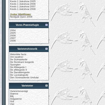
Kreds 1 Juleshow 2005
Kreds 1 Juleshow 2006
Kreds 1 Juleshow 2007
Kreds 1 Juleshow 2008
Jyske Udstillinger
Nordjysk Open 2008
Vores Præmiefugle
2004
2005
2006
2007
2008
Varietetshistorik
Historiske facts
Om opaliner
De Gulmaskede
De Dominant brogede
Spanglen
De Afblegede I
De afblegede II
De Danskbrogede
De Lacewingede
Den Sortmaskede Undulat
Varieteter
Varietetsoversigt
Grønne
Blå
Grågrønne
Grå
Viol