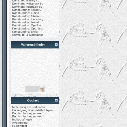
Dominant: Easley C.
Dominant: Hollandsk br.
Dominant: Australsk br.
Kønsbundne: Texas C.
Kønsbundne: Lutino
Kønsbundne: Albino
Kønsbundne: Lacewing
Kønsbundne: Isabel
Kønsbundne: Opaline
Kønsbundne: Opa. Isa.
Kønsbundne: Skifer
Normal tg. & Mørkfaktor
Varietetsbilleder
Opdræt
Indledning om undulaten
En indgang til undulathobbyen
En plan for begyndere I
En plan for begyndere II
Indkøb af fugle
Avlsarbejdet
Fuglehuset