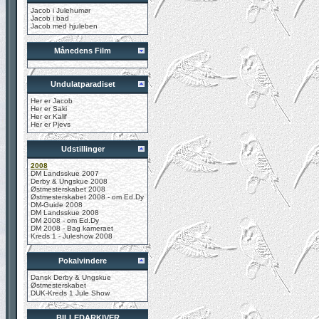
Jacob i Julehumør
Jacob i bad
Jacob med hjuleben
Månedens Film
Undulatparadiset
Her er Jacob
Her er Saki
Her er Kalif
Her er Pjevs
Udstillinger
2008
DM Landsskue 2007
Derby & Ungskue 2008
Østmesterskabet 2008
Østmesterskabet 2008 - om Ed.Dy
DM-Guide 2008
DM Landsskue 2008
DM 2008 - om Ed.Dy
DM 2008 - Bag kameraet
Kreds 1 - Juleshow 2008
Pokalvindere
Dansk Derby & Ungskue
Østmesterskabet
DUK-Kreds 1 Jule Show
BILLEDARKIVER