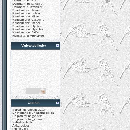
Dominant: Easley C.
Dominant: Hollandsk br.
Dominant: Australsk br.
Kønsbundne: Texas C.
Kønsbundne: Lutino
Kønsbundne: Albino
Kønsbundne: Lacewing
Kønsbundne: Isabel
Kønsbundne: Opaline
Kønsbundne: Opa. Isa.
Kønsbundne: Skifer
Normal tg. & Mørkfaktor
Varietetsbilleder
Opdræt
Indledning om undulaten
En indgang til undulathobbyen
En plan for begyndere I
En plan for begyndere II
Indkøb af fugle
Avlsarbejdet
Fuglehuset