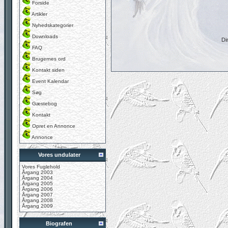
Forside
Artikler
Nyhedskategorier
Downloads
Di
FAQ
Brugernes ord
Kontakt siden
Event Kalendar
Søg
Gæstebog
Kontakt
Opret en Annonce
Annonce
Vores undulater
Vores Fuglehold
Årgang 2003
Årgang 2004
Årgang 2005
Årgang 2006
Årgang 2007
Årgang 2008
Årgang 2009
Biografen