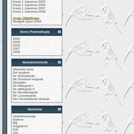
Kreds 1 Juleshow 2005
Kreds 1 Juleshow 2006
Kreds 1 Juleshow 2007
Kreds 1 Juleshow 2008
Jyske Udstillinger
Nordjysk Open 2008
Vores Præmiefugle
2004
2005
2006
2007
2008
Varietetshistorik
Historiske facts
Om opaliner
De Gulmaskede
De Dominant brogede
Spanglen
De Afblegede I
De afblegede II
De Danskbrogede
De Lacewingede
Den Sortmaskede Undulat
Varieteter
Varietetsoversigt
Grønne
Blå
Grågrønne
Grå
Viol