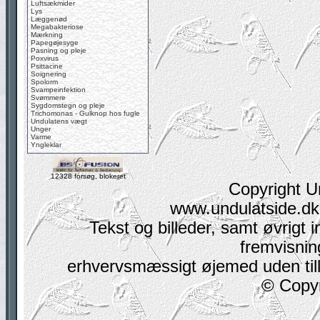
Luftsækmider
Lys
Læggenød
Megabakteriose
Mærkning
Papegøjesyge
Pasning og pleje
Poxvirus
Psittacine
Soignering
Spolorm
Svampeinfektion
Svømmere
Sygdomstegn og pleje
Trichomonas - Gulknop hos fugle
Undulatens vægt
Unger
Varme
Yngleklar
12328 forsøg, blokeret
Copyright U
www.undulatside.dk 
Tekst og billeder, samt øvrigt i
fremvisning
erhvervsmæssigt øjemed uden tilla
© Copyr