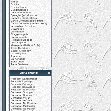
Isabel
Opaline
Opaline Isabel
Gul(d)maskede
Australskbrogede
Spangler (enkeltfaktor)
Spangler (dobbeltfaktor)
Dansk Dominant (enkeltfaktor)
Dansk Dominant (dobbeltfaktor)
Inos (Albino & Lutino)
Gråvingede
Lysvingede
Skyggevingede
Danskbrogede
Hollandsk Brogede
Lysslagfjerede
Mørkøjede (Hvide & Gule)
Texas Clearbody
Easley Clearbody
Lacewingede
Toppede
Brunvingede
Skifer (Slate)
Andre Varieteter
Arv & genetik
Recessiv: Danskbroget
Recessiv: Lysvinget
Recessiv: Gråvinget
Recessiv: Brunvinget
Recessiv: Sortmasket
Dominant: Spangle
Dominant: Spangle D.F.
Dominant: Viol D.F.
Dominant: Grå D.F.
Dominant: DK Dominant
Dominant: Mørkfaktor
Dominant: Gulmasket