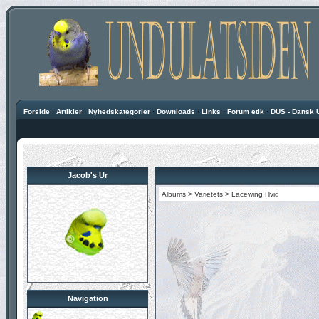
Forside
·
Artikler
·
Nyhedskategorier
·
Downloads
·
Links
·
Forum etik
·
DUS - Dansk 
Jacob's Ur
Albums
>
Varietets
>
Lacewing Hvid
Navigation