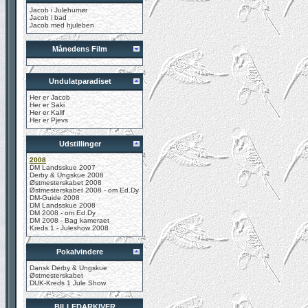
Jacob i Julehumør
Jacob i bad
Jacob med hjuleben
Månedens Film
Undulatparadiset
Her er Jacob
Her er Saki
Her er Kalif
Her er Pjevs
Udstillinger
2008
DM Landsskue 2007
Derby & Ungskue 2008
Østmesterskabet 2008
Østmesterskabet 2008 - om Ed.Dy
DM-Guide 2008
DM Landsskue 2008
DM 2008 - om Ed.Dy
DM 2008 - Bag kameraet
Kreds 1 - Juleshow 2008
Pokalvindere
Dansk Derby & Ungskue
Østmesterskabet
DUK-Kreds 1 Jule Show
BILLEDARKIVER