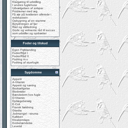
Klargøring til udstilling
I andres fuglehuse
Udvælgelsen af avlspar
Problemer med æg
Få øje på kvaliteten allerede i
redekassen
Opbygning af en stamme
Betydningen af fjer
Råd og vildledning
Gode og velmente råd til succes
som udstiller og opdrætter
Foder og tilskud
Egen Frøblanding
Foder/Råd I
Foder/Råd II
Fodring m.v.
Fodring af stuefugle
Sygdomme
Appetit
A-Vitamin
Appetit og næring
Beskæfigelse
Blodmider
Bændelorm hos fugle
D-Vitamin
Dyrlægebesøg
E-Coli
Fransk fældning
Giardia
Jodmangel - struma
Kalkben
Kloakprolaps
Krobetændelse
Levetid