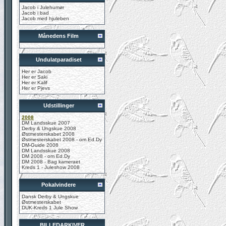
Jacob i Julehumør
Jacob i bad
Jacob med hjuleben
Månedens Film
Undulatparadiset
Her er Jacob
Her er Saki
Her er Kalif
Her er Pjevs
Udstillinger
2008
DM Landsskue 2007
Derby & Ungskue 2008
Østmesterskabet 2008
Østmesterskabet 2008 - om Ed.Dy
DM-Guide 2008
DM Landsskue 2008
DM 2008 - om Ed.Dy
DM 2008 - Bag kameraet
Kreds 1 - Juleshow 2008
Pokalvindere
Dansk Derby & Ungskue
Østmesterskabet
DUK-Kreds 1 Jule Show
BILLEDARKIVER