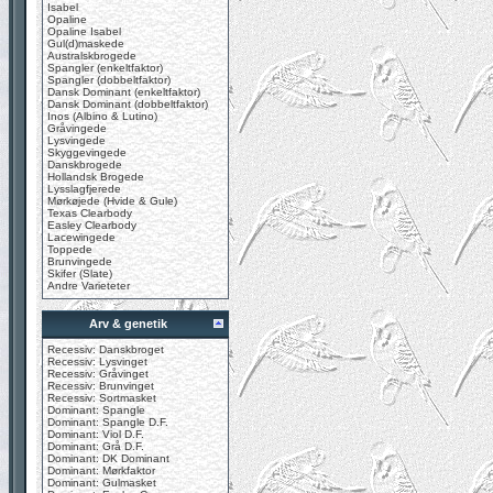
Isabel
Opaline
Opaline Isabel
Gul(d)maskede
Australskbrogede
Spangler (enkeltfaktor)
Spangler (dobbeltfaktor)
Dansk Dominant (enkeltfaktor)
Dansk Dominant (dobbeltfaktor)
Inos (Albino & Lutino)
Gråvingede
Lysvingede
Skyggevingede
Danskbrogede
Hollandsk Brogede
Lysslagfjerede
Mørkøjede (Hvide & Gule)
Texas Clearbody
Easley Clearbody
Lacewingede
Toppede
Brunvingede
Skifer (Slate)
Andre Varieteter
Arv & genetik
Recessiv: Danskbroget
Recessiv: Lysvinget
Recessiv: Gråvinget
Recessiv: Brunvinget
Recessiv: Sortmasket
Dominant: Spangle
Dominant: Spangle D.F.
Dominant: Viol D.F.
Dominant: Grå D.F.
Dominant: DK Dominant
Dominant: Mørkfaktor
Dominant: Gulmasket