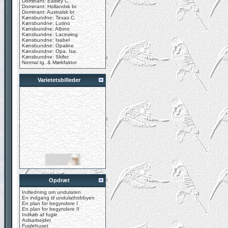
Dominant: Easley C.
Dominant: Hollandsk br.
Dominant: Australsk br.
Kønsbundne: Texas C.
Kønsbundne: Lutino
Kønsbundne: Albino
Kønsbundne: Lacewing
Kønsbundne: Isabel
Kønsbundne: Opaline
Kønsbundne: Opa. Isa.
Kønsbundne: Skifer
Normal tg. & Mørkfaktor
Varietetsbilleder
Opdræt
Indledning om undulaten
En indgang til undulathobbyen
En plan for begyndere I
En plan for begyndere II
Indkøb af fugle
Avlsarbejdet
Fuglehuset