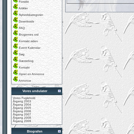
Forside
Artikler
Nyhedskategorier
Downloads
FAQ
Brugernes ord
Kontakt siden
Event Kalendar
Søg
Gæstebog
Kontakt
Opret en Annonce
Annonce
Vores undulater
Vores Fuglehold
Årgang 2003
Årgang 2004
Årgang 2005
Årgang 2006
Årgang 2007
Årgang 2008
Årgang 2009
Biografen