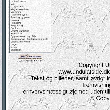
Luftsækmider
Lys
Læggenød
Megabakteriose
Mærkning
Papegøjesyge
Pasning og pleje
Poxvirus
Psittacine
Soignering
Spolorm
Svampeinfektion
Svømmere
Sygdomstegn og pleje
Trichomonas - Gulknop hos fugle
Undulatens vægt
Unger
Varme
Yngleklar
12328 forsøg, blokeret
Copyright U
www.undulatside.dk 
Tekst og billeder, samt øvrigt i
fremvisning
erhvervsmæssigt øjemed uden tilla
© Copyr