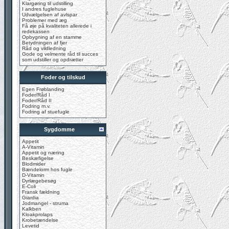
Klargøring til udstilling
I andres fuglehuse
Udvælgelsen af avlspar
Problemer med æg
Få øje på kvaliteten allerede i
redekassen
Opbygning af en stamme
Betydningen af fjer
Råd og vildledning
Gode og velmente råd til succes
som udstiller og opdrætter
Foder og tilskud
Egen Frøblanding
Foder/Råd I
Foder/Råd II
Fodring m.v.
Fodring af stuefugle
Sygdomme
Appetit
A-Vitamin
Appetit og næring
Beskæfigelse
Blodmider
Bændelorm hos fugle
D-Vitamin
Dyrlægebesøg
E-Coli
Fransk fældning
Giardia
Jodmangel - struma
Kalkben
Kloakprolaps
Krobetændelse
Levetid