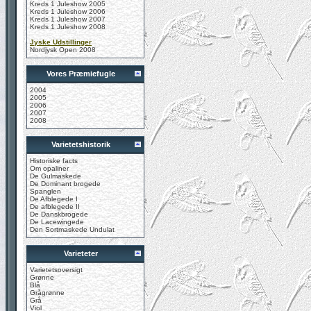
Kreds 1 Juleshow 2005
Kreds 1 Juleshow 2006
Kreds 1 Juleshow 2007
Kreds 1 Juleshow 2008
Jyske Udstillinger
Nordjysk Open 2008
Vores Præmiefugle
2004
2005
2006
2007
2008
Varietetshistorik
Historiske facts
Om opaliner
De Gulmaskede
De Dominant brogede
Spanglen
De Afblegede I
De afblegede II
De Danskbrogede
De Lacewingede
Den Sortmaskede Undulat
Varieteter
Varietetsoversigt
Grønne
Blå
Grågrønne
Grå
Viol