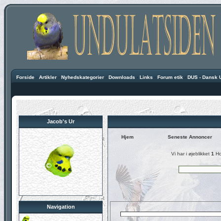
Forside
·
Artikler
·
Nyhedskategorier
·
Downloads
·
Links
·
Forum etik
·
DUS - Dansk 
Jacob's Ur
Hjem
Seneste Annoncer
Vi har i øjeblikket
1
Ho
Navigation