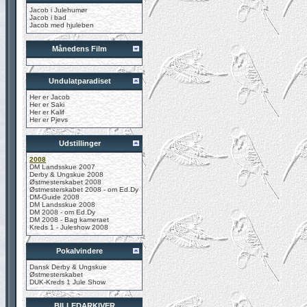
Jacob i Julehumør
Jacob i bad
Jacob med hjuleben
Månedens Film
Undulatparadiset
Her er Jacob
Her er Saki
Her er Kalif
Her er Pjevs
Udstillinger
2008
DM Landsskue 2007
Derby & Ungskue 2008
Østmesterskabet 2008
Østmesterskabet 2008 - om Ed.Dy
DM-Guide 2008
DM Landsskue 2008
DM 2008 - om Ed.Dy
DM 2008 - Bag kameraet
Kreds 1 - Juleshow 2008
Pokalvindere
Dansk Derby & Ungskue
Østmesterskabet
DUK-Kreds 1 Jule Show
BILLEDARKIVER