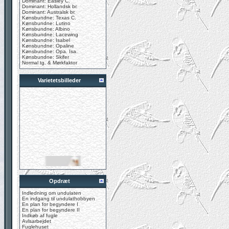
Dominant: Easley C.
Dominant: Hollandsk br.
Dominant: Australsk br.
Kønsbundne: Texas C.
Kønsbundne: Lutino
Kønsbundne: Albino
Kønsbundne: Lacewing
Kønsbundne: Isabel
Kønsbundne: Opaline
Kønsbundne: Opa. Isa.
Kønsbundne: Skifer
Normal tg. & Mørkfaktor
Varietetsbilleder
Opdræt
Indledning om undulaten
En indgang til undulathobbyen
En plan for begyndere I
En plan for begyndere II
Indkøb af fugle
Avlsarbejdet
Fuglehuset