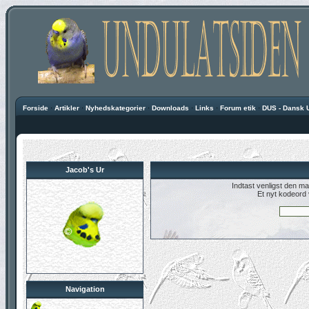
Forside
·
Artikler
·
Nyhedskategorier
·
Downloads
·
Links
·
Forum etik
·
DUS - Dansk 
Jacob's Ur
Indtast venligst den ma
Et nyt kodeord v
Navigation