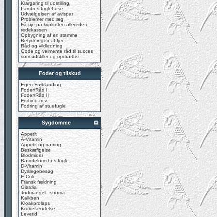
Klargøring til udstilling
I andres fuglehuse
Udvælgelsen af avlspar
Problemer med æg
Få øje på kvaliteten allerede i
redekassen
Opbygning af en stamme
Betydningen af fjer
Råd og vildledning
Gode og velmente råd til succes
som udstiller og opdrætter
Foder og tilskud
Egen Frøblanding
Foder/Råd I
Foder/Råd II
Fodring m.v.
Fodring af stuefugle
Sygdomme
Appetit
A-Vitamin
Appetit og næring
Beskæfigelse
Blodmider
Bændelorm hos fugle
D-Vitamin
Dyrlægebesøg
E-Coli
Fransk fældning
Giardia
Jodmangel - struma
Kalkben
Kloakprolaps
Krobetændelse
Levetid