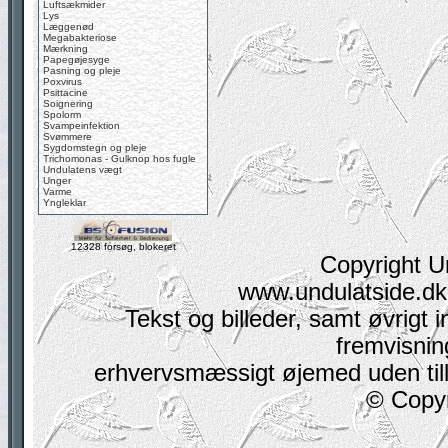
Luftsækmider
Lys
Læggenød
Megabakteriose
Mærkning
Papegøjesyge
Pasning og pleje
Poxvirus
Psittacine
Soignering
Spolorm
Svampeinfektion
Svømmere
Sygdomstegn og pleje
Trichomonas - Gulknop hos fugle
Undulatens vægt
Unger
Varme
Yngleklar
12328 forsøg, blokeret
Copyright U
www.undulatside.dk 
Tekst og billeder, samt øvrigt i
fremvisning
erhvervsmæssigt øjemed uden tilla
© Copyr