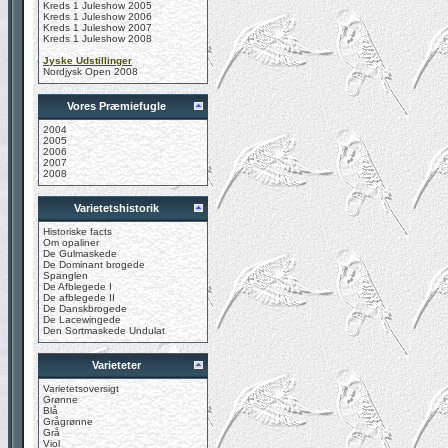
Kreds 1 Juleshow 2005
Kreds 1 Juleshow 2006
Kreds 1 Juleshow 2007
Kreds 1 Juleshow 2008
Jyske Udstillinger
Nordjysk Open 2008
Vores Præmiefugle
2004
2005
2006
2007
2008
Varietetshistorik
Historiske facts
Om opaliner
De Gulmaskede
De Dominant brogede
Spanglen
De Afblegede I
De afblegede II
De Danskbrogede
De Lacewingede
Den Sortmaskede Undulat
Varieteter
Varietetsoversigt
Grønne
Blå
Grågrønne
Grå
Viol