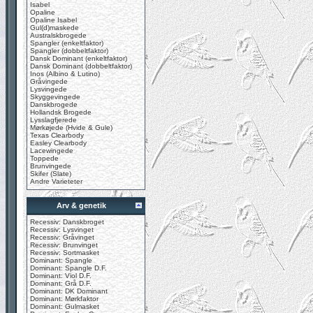
Isabel
Opaline
Opaline Isabel
Gul(d)maskede
Australskbrogede
Spangler (enkeltfaktor)
Spangler (dobbeltfaktor)
Dansk Dominant (enkeltfaktor)
Dansk Dominant (dobbeltfaktor)
Inos (Albino & Lutino)
Gråvingede
Lysvingede
Skyggevingede
Danskbrogede
Hollandsk Brogede
Lysslagfjerede
Mørkøjede (Hvide & Gule)
Texas Clearbody
Easley Clearbody
Lacewingede
Toppede
Brunvingede
Skifer (Slate)
Andre Varieteter
Arv & genetik
Recessiv: Danskbroget
Recessiv: Lysvinget
Recessiv: Gråvinget
Recessiv: Brunvinget
Recessiv: Sortmasket
Dominant: Spangle
Dominant: Spangle D.F.
Dominant: Viol D.F.
Dominant: Grå D.F.
Dominant: DK Dominant
Dominant: Mørkfaktor
Dominant: Gulmasket