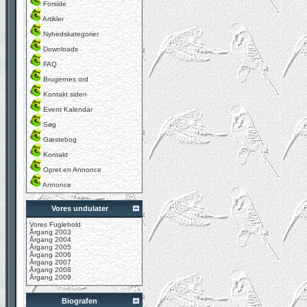
Forside
Artikler
Nyhedskategorier
Downloads
FAQ
Brugernes ord
Kontakt siden
Event Kalendar
Søg
Gæstebog
Kontakt
Opret en Annonce
Annonce
Vores undulater
Vores Fuglehold
Årgang 2003
Årgang 2004
Årgang 2005
Årgang 2006
Årgang 2007
Årgang 2008
Årgang 2009
Biografen