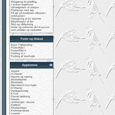
Klargøring til udstilling
I andres fuglehuse
Udvælgelsen af avlspar
Problemer med æg
Få øje på kvaliteten allerede i
redekassen
Opbygning af en stamme
Betydningen af fjer
Råd og vildledning
Gode og velmente råd til succes
som udstiller og opdrætter
Foder og tilskud
Egen Frøblanding
Foder/Råd I
Foder/Råd II
Fodring m.v.
Fodring af stuefugle
Sygdomme
Appetit
A-Vitamin
Appetit og næring
Beskæfigelse
Blodmider
Bændelorm hos fugle
D-Vitamin
Dyrlægebesøg
E-Coli
Fransk fældning
Giardia
Jodmangel - struma
Kalkben
Kloakprolaps
Krobetændelse
Levetid