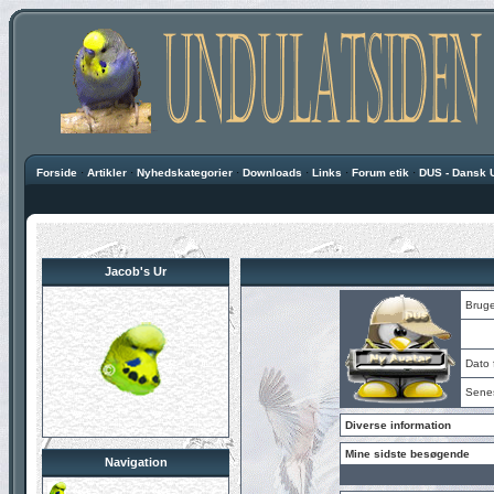
Forside
·
Artikler
·
Nyhedskategorier
·
Downloads
·
Links
·
Forum etik
·
DUS - Dansk 
Jacob's Ur
Bruge
Dato f
Sene
Diverse information
Mine sidste besøgende
Navigation