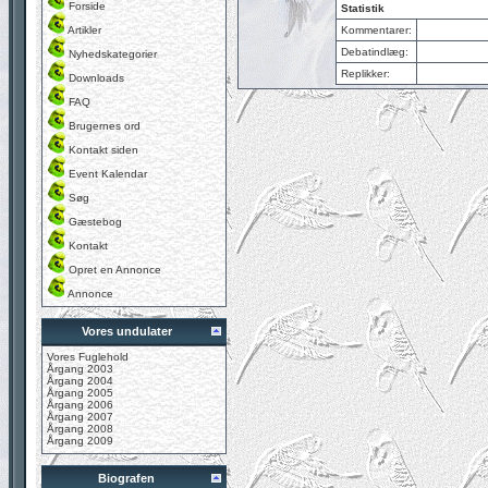
Forside
Statistik
Artikler
Kommentarer:
Debatindlæg:
Nyhedskategorier
Replikker:
Downloads
FAQ
Brugernes ord
Kontakt siden
Event Kalendar
Søg
Gæstebog
Kontakt
Opret en Annonce
Annonce
Vores undulater
Vores Fuglehold
Årgang 2003
Årgang 2004
Årgang 2005
Årgang 2006
Årgang 2007
Årgang 2008
Årgang 2009
Biografen