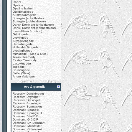
Isabel
Opaline
Opaline Isabel
Gul(d)maskede
Australskbrogede
Spangler (enkeltfaktor)
Spangler (dobbeltfaktor)
Dansk Dominant (enkeltfaktor)
Dansk Dominant (dobbeltfaktor)
Inos (Albino & Lutino)
Gråvingede
Lysvingede
Skyggevingede
Danskbrogede
Hollandsk Brogede
Lysslagfjerede
Mørkøjede (Hvide & Gule)
Texas Clearbody
Easley Clearbody
Lacewingede
Toppede
Brunvingede
Skifer (Slate)
Andre Varieteter
Arv & genetik
Recessiv: Danskbroget
Recessiv: Lysvinget
Recessiv: Gråvinget
Recessiv: Brunvinget
Recessiv: Sortmasket
Dominant: Spangle
Dominant: Spangle D.F.
Dominant: Viol D.F.
Dominant: Grå D.F.
Dominant: DK Dominant
Dominant: Mørkfaktor
Dominant: Gulmasket