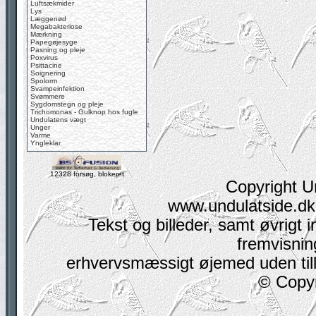
Luftsækmider
Lys
Læggenød
Megabakteriose
Mærkning
Papegøjesyge
Pasning og pleje
Poxvirus
Psittacine
Soignering
Spolorm
Svampeinfektion
Svømmere
Sygdomstegn og pleje
Trichomonas - Gulknop hos fugle
Undulatens vægt
Unger
Varme
Yngleklar
12328 forsøg, blokeret
Copyright U
www.undulatside.dk 
Tekst og billeder, samt øvrigt i
fremvisning
erhvervsmæssigt øjemed uden tilla
© Copyr