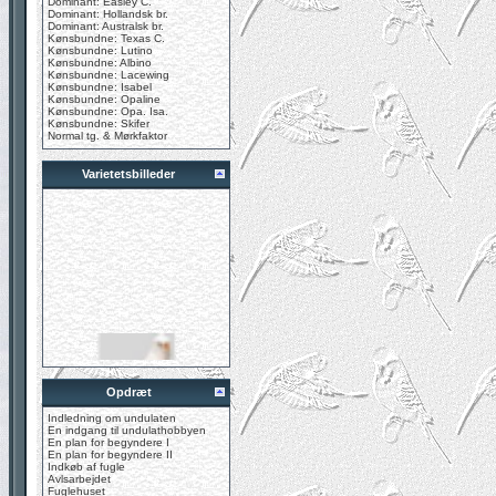
Dominant: Easley C.
Dominant: Hollandsk br.
Dominant: Australsk br.
Kønsbundne: Texas C.
Kønsbundne: Lutino
Kønsbundne: Albino
Kønsbundne: Lacewing
Kønsbundne: Isabel
Kønsbundne: Opaline
Kønsbundne: Opa. Isa.
Kønsbundne: Skifer
Normal tg. & Mørkfaktor
Varietetsbilleder
Opdræt
Indledning om undulaten
En indgang til undulathobbyen
En plan for begyndere I
En plan for begyndere II
Indkøb af fugle
Avlsarbejdet
Fuglehuset