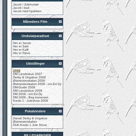
Jacob i Julehumør
Jacob i bad
Jacob med hjuleben
Månedens Film
Undulatparadiset
Her er Jacob
Her er Saki
Her er Kalif
Her er Pjevs
Udstillinger
2008
DM Landsskue 2007
Derby & Ungskue 2008
Østmesterskabet 2008
Østmesterskabet 2008 - om Ed.Dy
DM-Guide 2008
DM Landsskue 2008
DM 2008 - om Ed.Dy
DM 2008 - Bag kameraet
Kreds 1 - Juleshow 2008
Pokalvindere
Dansk Derby & Ungskue
Østmesterskabet
DUK-Kreds 1 Jule Show
BILLEDARKIVER