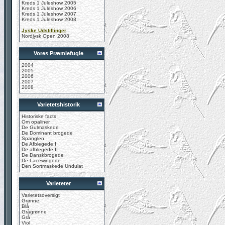
Kreds 1 Juleshow 2005
Kreds 1 Juleshow 2006
Kreds 1 Juleshow 2007
Kreds 1 Juleshow 2008
Jyske Udstillinger
Nordjysk Open 2008
Vores Præmiefugle
2004
2005
2006
2007
2008
Varietetshistorik
Historiske facts
Om opaliner
De Gulmaskede
De Dominant brogede
Spanglen
De Afblegede I
De afblegede II
De Danskbrogede
De Lacewingede
Den Sortmaskede Undulat
Varieteter
Varietetsoversigt
Grønne
Blå
Grågrønne
Grå
Viol