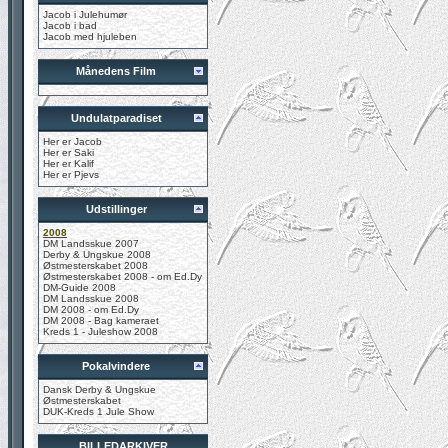
Jacob i Julehumør
Jacob i bad
Jacob med hjuleben
Månedens Film
Undulatparadiset
Her er Jacob
Her er Saki
Her er Kalif
Her er Pjevs
Udstillinger
2008
DM Landsskue 2007
Derby & Ungskue 2008
Østmesterskabet 2008
Østmesterskabet 2008 - om Ed.Dy
DM-Guide 2008
DM Landsskue 2008
DM 2008 - om Ed.Dy
DM 2008 - Bag kameraet
Kreds 1 - Juleshow 2008
Pokalvindere
Dansk Derby & Ungskue
Østmesterskabet
DUK-Kreds 1 Jule Show
BILLEDARKIVER