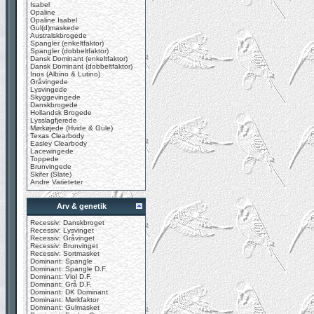
Isabel
Opaline
Opaline Isabel
Gul(d)maskede
Australskbrogede
Spangler (enkeltfaktor)
Spangler (dobbeltfaktor)
Dansk Dominant (enkeltfaktor)
Dansk Dominant (dobbeltfaktor)
Inos (Albino & Lutino)
Gråvingede
Lysvingede
Skyggevingede
Danskbrogede
Hollandsk Brogede
Lysslagfjerede
Mørkøjede (Hvide & Gule)
Texas Clearbody
Easley Clearbody
Lacewingede
Toppede
Brunvingede
Skifer (Slate)
Andre Varieteter
Arv & genetik
Recessiv: Danskbroget
Recessiv: Lysvinget
Recessiv: Gråvinget
Recessiv: Brunvinget
Recessiv: Sortmasket
Dominant: Spangle
Dominant: Spangle D.F.
Dominant: Viol D.F.
Dominant: Grå D.F.
Dominant: DK Dominant
Dominant: Mørkfaktor
Dominant: Gulmasket