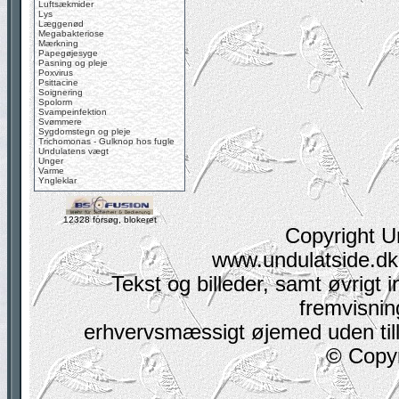
Luftsækmider
Lys
Læggenød
Megabakteriose
Mærkning
Papegøjesyge
Pasning og pleje
Poxvirus
Psittacine
Soignering
Spolorm
Svampeinfektion
Svømmere
Sygdomstegn og pleje
Trichomonas - Gulknop hos fugle
Undulatens vægt
Unger
Varme
Yngleklar
12328 forsøg, blokeret
Copyright U
www.undulatside.dk 
Tekst og billeder, samt øvrigt i
fremvisning
erhvervsmæssigt øjemed uden tilla
© Copyr