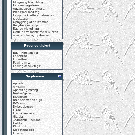
Klargøring til udstilling
I andres fuglehuse
Udvælgelsen af avlspar
Problemer med æg
Få øje på kvaliteten allerede i
redekassen
Opbygning af en stamme
Betydningen af fjer
Råd og vildledning
Gode og velmente råd til succes
som udstiller og opdrætter
Foder og tilskud
Egen Frøblanding
Foder/Råd I
Foder/Råd II
Fodring m.v.
Fodring af stuefugle
Sygdomme
Appetit
A-Vitamin
Appetit og næring
Beskæfigelse
Blodmider
Bændelorm hos fugle
D-Vitamin
Dyrlægebesøg
E-Coli
Fransk fældning
Giardia
Jodmangel - struma
Kalkben
Kloakprolaps
Krobetændelse
Levetid