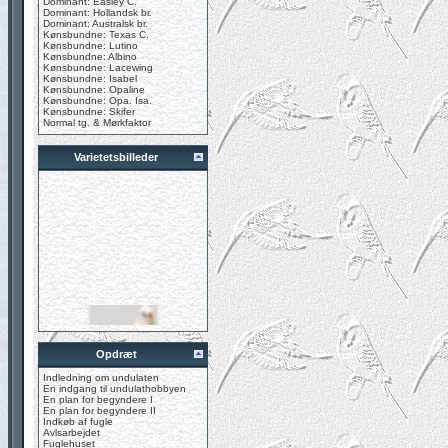
Dominant: Easley C.
Dominant: Hollandsk br.
Dominant: Australsk br.
Kønsbundne: Texas C.
Kønsbundne: Lutino
Kønsbundne: Albino
Kønsbundne: Lacewing
Kønsbundne: Isabel
Kønsbundne: Opaline
Kønsbundne: Opa. Isa.
Kønsbundne: Skifer
Normal tg. & Mørkfaktor
Varietetsbilleder
Opdræt
Indledning om undulaten
En indgang til undulathobbyen
En plan for begyndere I
En plan for begyndere II
Indkøb af fugle
Avlsarbejdet
Fuglehuset