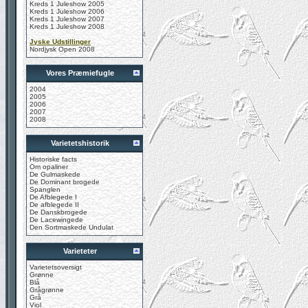
Kreds 1 Juleshow 2005
Kreds 1 Juleshow 2006
Kreds 1 Juleshow 2007
Kreds 1 Juleshow 2008
Jyske Udstillinger
Nordjysk Open 2008
Vores Præmiefugle
2004
2005
2006
2007
2008
Varietetshistorik
Historiske facts
Om opaliner
De Gulmaskede
De Dominant brogede
Spanglen
De Afblegede I
De afblegede II
De Danskbrogede
De Lacewingede
Den Sortmaskede Undulat
Varieteter
Varietetsoversigt
Grønne
Blå
Grågrønne
Grå
Viol