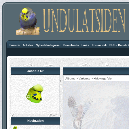
Forside
·
Artikler
·
Nyhedskategorier
·
Downloads
·
Links
·
Forum etik
·
DUS - Dansk 
Jacob's Ur
Albums
>
Varietets
>
Hvidvinge Viol
Navigation