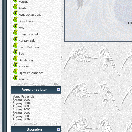
Forside
Artikler
Nyhedskategorier
Downloads
Di
FAQ
Brugernes ord
Kontakt siden
Event Kalendar
Søg
Gæstebog
Kontakt
Opret en Annonce
Annonce
Vores undulater
Vores Fuglehold
Årgang 2003
Årgang 2004
Årgang 2005
Årgang 2006
Årgang 2007
Årgang 2008
Årgang 2009
Biografen