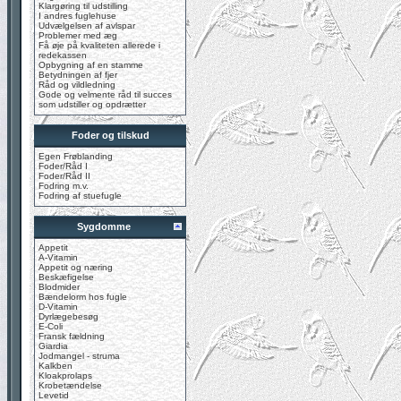
Klargøring til udstilling
I andres fuglehuse
Udvælgelsen af avlspar
Problemer med æg
Få øje på kvaliteten allerede i
redekassen
Opbygning af en stamme
Betydningen af fjer
Råd og vildledning
Gode og velmente råd til succes
som udstiller og opdrætter
Foder og tilskud
Egen Frøblanding
Foder/Råd I
Foder/Råd II
Fodring m.v.
Fodring af stuefugle
Sygdomme
Appetit
A-Vitamin
Appetit og næring
Beskæfigelse
Blodmider
Bændelorm hos fugle
D-Vitamin
Dyrlægebesøg
E-Coli
Fransk fældning
Giardia
Jodmangel - struma
Kalkben
Kloakprolaps
Krobetændelse
Levetid