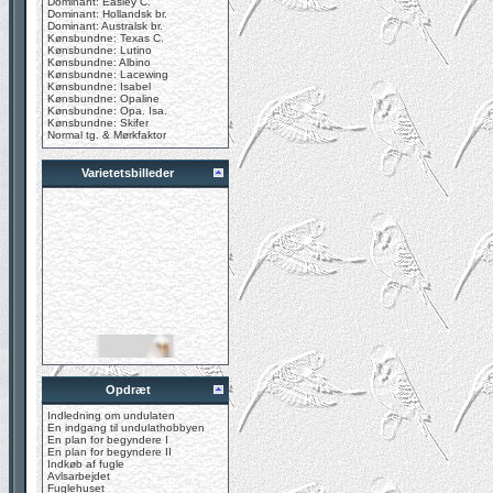
Dominant: Easley C.
Dominant: Hollandsk br.
Dominant: Australsk br.
Kønsbundne: Texas C.
Kønsbundne: Lutino
Kønsbundne: Albino
Kønsbundne: Lacewing
Kønsbundne: Isabel
Kønsbundne: Opaline
Kønsbundne: Opa. Isa.
Kønsbundne: Skifer
Normal tg. & Mørkfaktor
Varietetsbilleder
Opdræt
Indledning om undulaten
En indgang til undulathobbyen
En plan for begyndere I
En plan for begyndere II
Indkøb af fugle
Avlsarbejdet
Fuglehuset