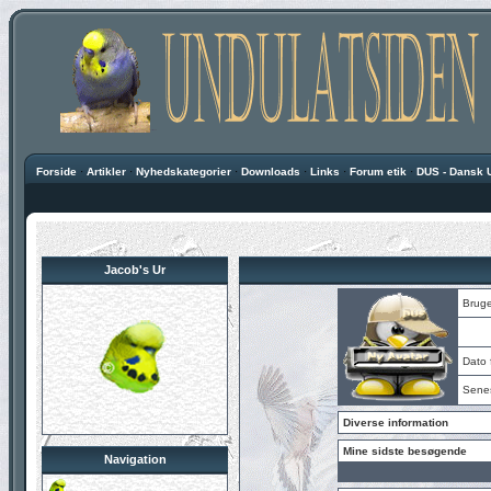
Forside
·
Artikler
·
Nyhedskategorier
·
Downloads
·
Links
·
Forum etik
·
DUS - Dansk 
Jacob's Ur
Bruge
Dato f
Sene
Diverse information
Mine sidste besøgende
Navigation