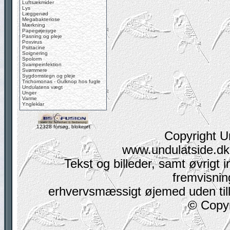
Luftsækmider
Lys
Læggenød
Megabakteriose
Mærkning
Papegøjesyge
Pasning og pleje
Poxvirus
Psittacine
Soignering
Spolorm
Svampeinfektion
Svømmere
Sygdomstegn og pleje
Trichomonas - Gulknop hos fugle
Undulatens vægt
Unger
Varme
Yngleklar
12328 forsøg, blokeret
Copyright U
www.undulatside.dk 
Tekst og billeder, samt øvrigt i
fremvisning
erhvervsmæssigt øjemed uden tilla
© Copyr