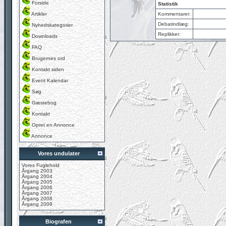
Forside
Statistik
Artikler
Kommentarer:
Debatindlæg:
Nyhedskategorier
Replikker:
Downloads
FAQ
Brugernes ord
Kontakt siden
Event Kalendar
Søg
Gæstebog
Kontakt
Opret en Annonce
Annonce
Vores undulater
Vores Fuglehold
Årgang 2003
Årgang 2004
Årgang 2005
Årgang 2006
Årgang 2007
Årgang 2008
Årgang 2009
Biografen