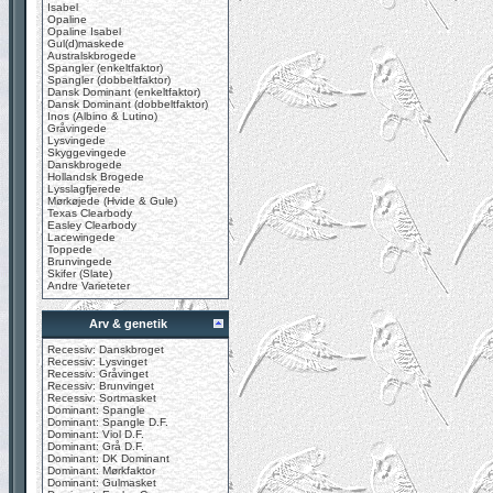
Isabel
Opaline
Opaline Isabel
Gul(d)maskede
Australskbrogede
Spangler (enkeltfaktor)
Spangler (dobbeltfaktor)
Dansk Dominant (enkeltfaktor)
Dansk Dominant (dobbeltfaktor)
Inos (Albino & Lutino)
Gråvingede
Lysvingede
Skyggevingede
Danskbrogede
Hollandsk Brogede
Lysslagfjerede
Mørkøjede (Hvide & Gule)
Texas Clearbody
Easley Clearbody
Lacewingede
Toppede
Brunvingede
Skifer (Slate)
Andre Varieteter
Arv & genetik
Recessiv: Danskbroget
Recessiv: Lysvinget
Recessiv: Gråvinget
Recessiv: Brunvinget
Recessiv: Sortmasket
Dominant: Spangle
Dominant: Spangle D.F.
Dominant: Viol D.F.
Dominant: Grå D.F.
Dominant: DK Dominant
Dominant: Mørkfaktor
Dominant: Gulmasket