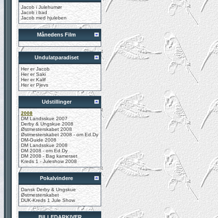
Jacob i Julehumør
Jacob i bad
Jacob med hjuleben
Månedens Film
Undulatparadiset
Her er Jacob
Her er Saki
Her er Kalif
Her er Pjevs
Udstillinger
2008
DM Landsskue 2007
Derby & Ungskue 2008
Østmesterskabet 2008
Østmesterskabet 2008 - om Ed.Dy
DM-Guide 2008
DM Landsskue 2008
DM 2008 - om Ed.Dy
DM 2008 - Bag kameraet
Kreds 1 - Juleshow 2008
Pokalvindere
Dansk Derby & Ungskue
Østmesterskabet
DUK-Kreds 1 Jule Show
BILLEDARKIVER