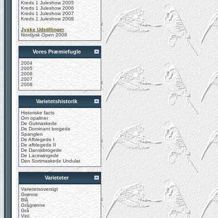
Kreds 1 Juleshow 2005
Kreds 1 Juleshow 2006
Kreds 1 Juleshow 2007
Kreds 1 Juleshow 2008
Jyske Udstillinger
Nordjysk Open 2008
Vores Præmiefugle
2004
2005
2006
2007
2008
Varietetshistorik
Historiske facts
Om opaliner
De Gulmaskede
De Dominant brogede
Spanglen
De Afblegede I
De afblegede II
De Danskbrogede
De Lacewingede
Den Sortmaskede Undulat
Varieteter
Varietetsoversigt
Grønne
Blå
Grågrønne
Grå
Viol