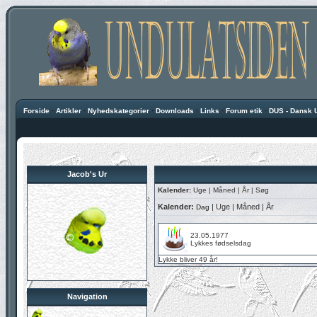
Forside
·
Artikler
·
Nyhedskategorier
·
Downloads
·
Links
·
Forum etik
·
DUS - Dansk 
Jacob's Ur
Kalender:
Uge
|
Måned
|
År
|
Søg
Kalender:
|
Uge
|
Måned
|
År
Dag
23.05.1977
Lykkes fødselsdag
Lykke
bliver 49 år!
Navigation