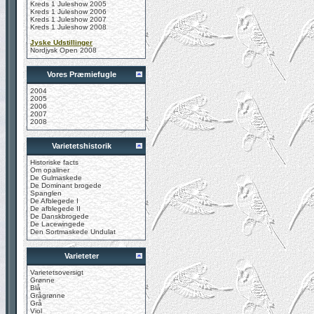
Kreds 1 Juleshow 2005
Kreds 1 Juleshow 2006
Kreds 1 Juleshow 2007
Kreds 1 Juleshow 2008
Jyske Udstillinger
Nordjysk Open 2008
Vores Præmiefugle
2004
2005
2006
2007
2008
Varietetshistorik
Historiske facts
Om opaliner
De Gulmaskede
De Dominant brogede
Spanglen
De Afblegede I
De afblegede II
De Danskbrogede
De Lacewingede
Den Sortmaskede Undulat
Varieteter
Varietetsoversigt
Grønne
Blå
Grågrønne
Grå
Viol