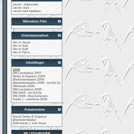
Jacob i Julehumør
Jacob i bad
Jacob med hjuleben
Månedens Film
Undulatparadiset
Her er Jacob
Her er Saki
Her er Kalif
Her er Pjevs
Udstillinger
2008
DM Landsskue 2007
Derby & Ungskue 2008
Østmesterskabet 2008
Østmesterskabet 2008 - om Ed.Dy
DM-Guide 2008
DM Landsskue 2008
DM 2008 - om Ed.Dy
DM 2008 - Bag kameraet
Kreds 1 - Juleshow 2008
Pokalvindere
Dansk Derby & Ungskue
Østmesterskabet
DUK-Kreds 1 Jule Show
BILLEDARKIVER