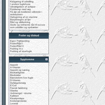
Klargøring til udstilling
I andres fuglehuse
Udvælgelsen af avlspar
Problemer med æg
Få øje på kvaliteten allerede i
redekassen
Opbygning af en stamme
Betydningen af fjer
Råd og vildledning
Gode og velmente råd til succes
som udstiller og opdrætter
Foder og tilskud
Egen Frøblanding
Foder/Råd I
Foder/Råd II
Fodring m.v.
Fodring af stuefugle
Sygdomme
Appetit
A-Vitamin
Appetit og næring
Beskæfigelse
Blodmider
Bændelorm hos fugle
D-Vitamin
Dyrlægebesøg
E-Coli
Fransk fældning
Giardia
Jodmangel - struma
Kalkben
Kloakprolaps
Krobetændelse
Levetid