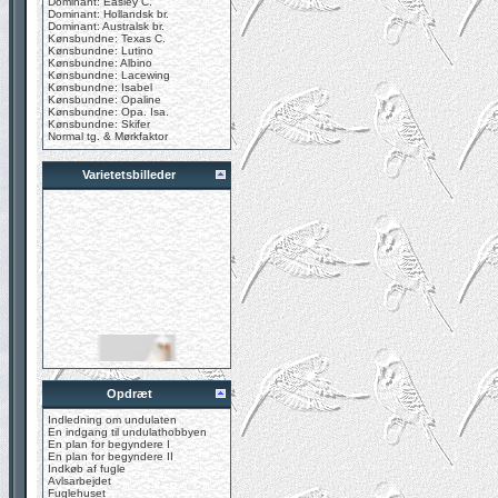
Dominant: Easley C.
Dominant: Hollandsk br.
Dominant: Australsk br.
Kønsbundne: Texas C.
Kønsbundne: Lutino
Kønsbundne: Albino
Kønsbundne: Lacewing
Kønsbundne: Isabel
Kønsbundne: Opaline
Kønsbundne: Opa. Isa.
Kønsbundne: Skifer
Normal tg. & Mørkfaktor
Varietetsbilleder
Opdræt
Indledning om undulaten
En indgang til undulathobbyen
En plan for begyndere I
En plan for begyndere II
Indkøb af fugle
Avlsarbejdet
Fuglehuset