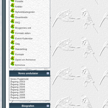
Forside
Artikler
Nyhedskategorier
Downloads
FAQ
Brugernes ord
Kontakt siden
Event Kalendar
Søg
Gæstebog
Kontakt
Opret en Annonce
Annonce
Vores undulater
Vores Fuglehold
Årgang 2003
Årgang 2004
Årgang 2005
Årgang 2006
Årgang 2007
Årgang 2008
Årgang 2009
Biografen