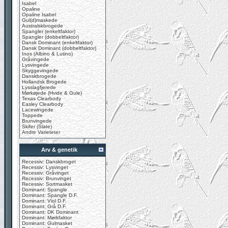
Isabel
Opaline
Opaline Isabel
Gul(d)maskede
Australskbrogede
Spangler (enkeltfaktor)
Spangler (dobbeltfaktor)
Dansk Dominant (enkeltfaktor)
Dansk Dominant (dobbeltfaktor)
Inos (Albino & Lutino)
Gråvingede
Lysvingede
Skyggevingede
Danskbrogede
Hollandsk Brogede
Lysslagfjerede
Mørkøjede (Hvide & Gule)
Texas Clearbody
Easley Clearbody
Lacewingede
Toppede
Brunvingede
Skifer (Slate)
Andre Varieteter
Arv & genetik
Recessiv: Danskbroget
Recessiv: Lysvinget
Recessiv: Gråvinget
Recessiv: Brunvinget
Recessiv: Sortmasket
Dominant: Spangle
Dominant: Spangle D.F.
Dominant: Viol D.F.
Dominant: Grå D.F.
Dominant: DK Dominant
Dominant: Mørkfaktor
Dominant: Gulmasket