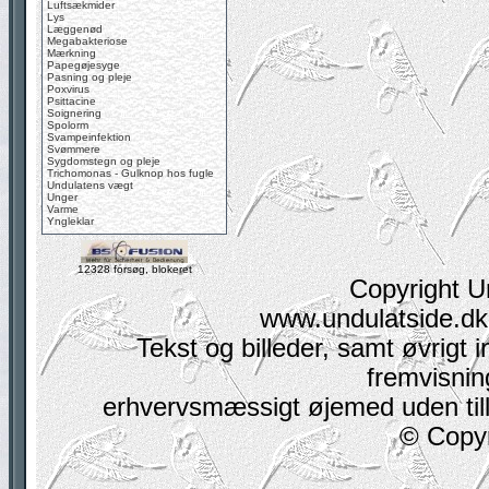
Luftsækmider
Lys
Læggenød
Megabakteriose
Mærkning
Papegøjesyge
Pasning og pleje
Poxvirus
Psittacine
Soignering
Spolorm
Svampeinfektion
Svømmere
Sygdomstegn og pleje
Trichomonas - Gulknop hos fugle
Undulatens vægt
Unger
Varme
Yngleklar
12328 forsøg, blokeret
Copyright U
www.undulatside.dk 
Tekst og billeder, samt øvrigt i
fremvisning
erhvervsmæssigt øjemed uden tilla
© Copyr