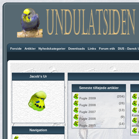
Forside
·
Artikler
·
Nyhedskategorier
·
Downloads
·
Links
·
Forum etik
·
DUS - Dansk 
Jacob's Ur
Seneste tilføjede artikler
(204)
Fugle 2009
(26)
Fugle 2008
(13)
Fugle 2007
Kame
(9)
Fugle 2006
(14)
Fugle 2005
undu
Navigation