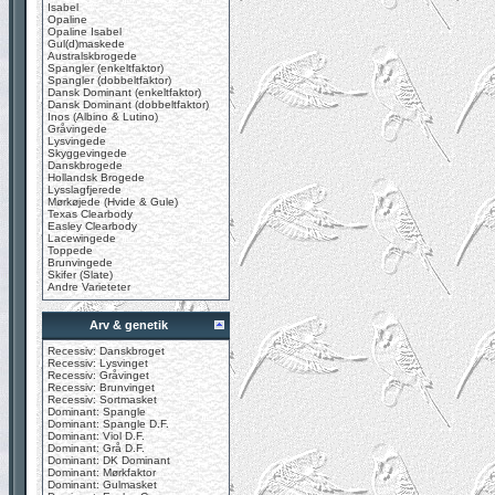
Isabel
Opaline
Opaline Isabel
Gul(d)maskede
Australskbrogede
Spangler (enkeltfaktor)
Spangler (dobbeltfaktor)
Dansk Dominant (enkeltfaktor)
Dansk Dominant (dobbeltfaktor)
Inos (Albino & Lutino)
Gråvingede
Lysvingede
Skyggevingede
Danskbrogede
Hollandsk Brogede
Lysslagfjerede
Mørkøjede (Hvide & Gule)
Texas Clearbody
Easley Clearbody
Lacewingede
Toppede
Brunvingede
Skifer (Slate)
Andre Varieteter
Arv & genetik
Recessiv: Danskbroget
Recessiv: Lysvinget
Recessiv: Gråvinget
Recessiv: Brunvinget
Recessiv: Sortmasket
Dominant: Spangle
Dominant: Spangle D.F.
Dominant: Viol D.F.
Dominant: Grå D.F.
Dominant: DK Dominant
Dominant: Mørkfaktor
Dominant: Gulmasket