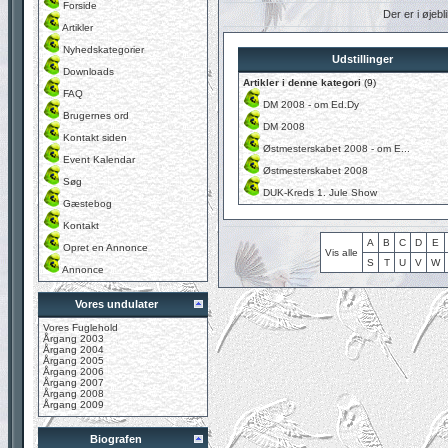
Forside
Der er i øjebl
Artikler
Nyhedskategorier
Udstillinger
Downloads
Artikler i denne kategori
(9)
FAQ
DM 2008 - om Ed.Dy
Brugernes ord
DM 2008
Kontakt siden
Østmesterskabet 2008 - om E...
Event Kalendar
Østmesterskabet 2008
Søg
DUK-Kreds 1. Jule Show
Gæstebog
Kontakt
A
B
C
D
E
Opret en Annonce
Vis alle
S
T
U
V
W
Annonce
Vores undulater
Vores Fuglehold
Årgang 2003
Årgang 2004
Årgang 2005
Årgang 2006
Årgang 2007
Årgang 2008
Årgang 2009
Biografen