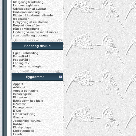
Klargøring til udstilling
I andres fuglehuse
Udvælgelsen af avlspar
Problemer med æg
Få øje på kvaliteten allerede i
redekassen
Opbygning af en stamme
Betydningen af fjer
Råd og vildledning
Gode og velmente råd til succes
som udstiller og opdrætter
Foder og tilskud
Egen Frøblanding
Foder/Råd I
Foder/Råd II
Fodring m.v.
Fodring af stuefugle
Sygdomme
Appetit
A-Vitamin
Appetit og næring
Beskæfigelse
Blodmider
Bændelorm hos fugle
D-Vitamin
Dyrlægebesøg
E-Coli
Fransk fældning
Giardia
Jodmangel - struma
Kalkben
Kloakprolaps
Krobetændelse
Levetid