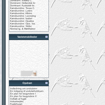
Dominant: Easley C.
Dominant: Hollandsk br.
Dominant: Australsk br.
Kønsbundne: Texas C.
Kønsbundne: Lutino
Kønsbundne: Albino
Kønsbundne: Lacewing
Kønsbundne: Isabel
Kønsbundne: Opaline
Kønsbundne: Opa. Isa.
Kønsbundne: Skifer
Normal tg. & Mørkfaktor
Varietetsbilleder
Opdræt
Indledning om undulaten
En indgang til undulathobbyen
En plan for begyndere I
En plan for begyndere II
Indkøb af fugle
Avlsarbejdet
Fuglehuset