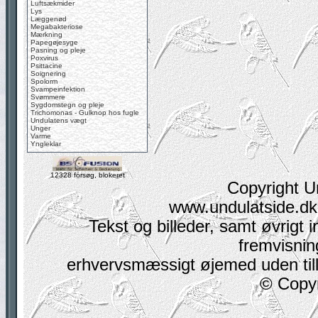
Luftsækmider
Lys
Læggenød
Megabakteriose
Mærkning
Papegøjesyge
Pasning og pleje
Poxvirus
Psittacine
Soignering
Spolorm
Svampeinfektion
Svømmere
Sygdomstegn og pleje
Trichomonas - Gulknop hos fugle
Undulatens vægt
Unger
Varme
Yngleklar
12328 forsøg, blokeret
Copyright U
www.undulatside.dk 
Tekst og billeder, samt øvrigt i
fremvisning
erhvervsmæssigt øjemed uden tilla
© Copyr