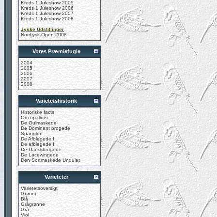
Kreds 1 Juleshow 2005
Kreds 1 Juleshow 2006
Kreds 1 Juleshow 2007
Kreds 1 Juleshow 2008
Jyske Udstillinger
Nordjysk Open 2008
Vores Præmiefugle
2004
2005
2006
2007
2008
Varietetshistorik
Historiske facts
Om opaliner
De Gulmaskede
De Dominant brogede
Spanglen
De Afblegede I
De afblegede II
De Danskbrogede
De Lacewingede
Den Sortmaskede Undulat
Varieteter
Varietetsoversigt
Grønne
Blå
Grågrønne
Grå
Viol