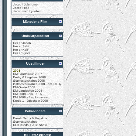
Jacob i Julehumør
Jacob i bad
Jacob med hjuleben
Månedens Film
Undulatparadiset
Her er Jacob
Her er Saki
Her er Kalif
Her er Pjevs
Udstillinger
2008
DM Landsskue 2007
Derby & Ungskue 2008
Østmesterskabet 2008
Østmesterskabet 2008 - om Ed.Dy
DM-Guide 2008
DM Landsskue 2008
DM 2008 - om Ed.Dy
DM 2008 - Bag kameraet
Kreds 1 - Juleshow 2008
Pokalvindere
Dansk Derby & Ungskue
Østmesterskabet
DUK-Kreds 1 Jule Show
BILLEDARKIVER